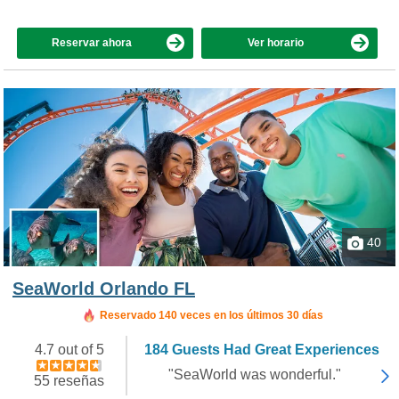
Reservar ahora
Ver horario
40
SeaWorld Orlando FL
Reservado 140 veces en los últimos 30 días
4.7 out of 5
184 Guests Had Great Experiences
"SeaWorld was wonderful."
55 reseñas