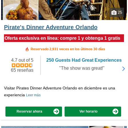
25
Pirate's Dinner Adventure Orlando
Oferta exclusiva en línea: compre 1 y obtenga 1 gratis
Reservado en las últimas 3 horas
Reservado 2,931 veces en los últimos 30 días
4.7 out of 5
250 Guests Had Great Experiences
"The show was great!"
65 reseñas
Visitar Pirates Dinner Adventure Orlando en diciembre es una
experiencia
Leer más
Reservar ahora
Ver horario