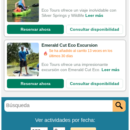
Eco Tours ofrece un viaje inolvidable con
Silver Springs y Wildlife
Leer más
Reservar ahora
Consultar disponibilidad
Emerald Cut Eco Excursion
Se ha añadido al carrito 13 veces en los
últimos 30 días
Eco Tours ofrece una impresionante
excursión con Emerald Cut Eco.
Leer más
Reservar ahora
Consultar disponibilidad
Ver actividades por fecha: