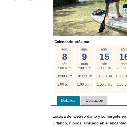
Calendario próximo:
ago.
ago.
ago.
ago
8
9
15
1
sáb
dom
sáb
do
7:00 a. m.
7:00 a. m.
7:00 a. m.
7:00 a
10:00 a. m.
10:00 a. m.
10:00 a. m.
10:00 a
1:00 p. m.
1:00 p. m.
1:00 p. m.
1:00 p
Detalles
Ubicación
Escapa del ajetreo diario y sumérgete en 
Orlando, Florida. Ubicado en el encantado