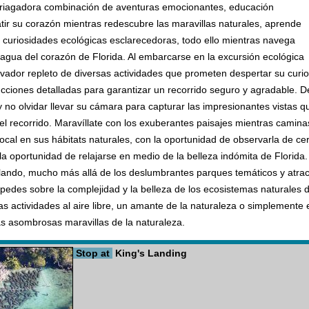
mbriagadora combinación de aventuras emocionantes, educación
atir su corazón mientras redescubre las maravillas naturales, aprende
 curiosidades ecológicas esclarecedoras, todo ello mientras navega
agua del corazón de Florida. Al embarcarse en la excursión ecológica
ivador repleto de diversas actividades que prometen despertar su curi
ucciones detalladas para garantizar un recorrido seguro y agradable. D
 no olvidar llevar su cámara para capturar las impresionantes vistas q
 el recorrido. Maravíllate con los exuberantes paisajes mientras camin
local en sus hábitats naturales, con la oportunidad de observarla de c
la oportunidad de relajarse en medio de la belleza indómita de Florida
Orlando, mucho más allá de los deslumbrantes parques temáticos y atrac
pedes sobre la complejidad y la belleza de los ecosistemas naturales 
las actividades al aire libre, un amante de la naturaleza o simplement
as asombrosas maravillas de la naturaleza.
Stop at
King's Landing