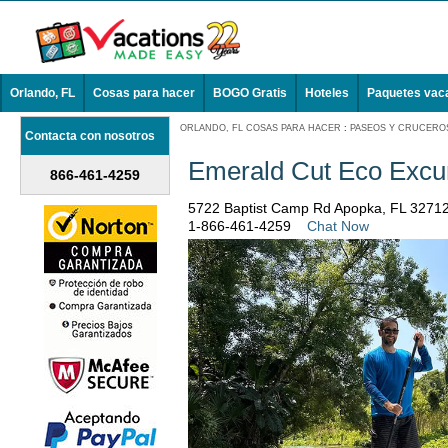
Orlando, FL
Cosas para hacer
BOGO Gratis
Hoteles
Paquetes vac
ORLANDO, FL COSAS PARA HACER
:
PASEOS Y CRUCEROS
Contacta con nosotros
Emerald Cut Eco Excu
866-461-4259
5722 Baptist Camp Rd Apopka, FL 3271
1-866-461-4259
Chat Now