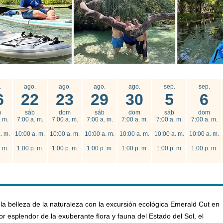
.
ago.
ago.
ago.
ago.
sep.
sep.
6
22
23
29
30
5
6
m
sáb
dom
sáb
dom
sáb
dom
. m.
7:00 a. m.
7:00 a. m.
7:00 a. m.
7:00 a. m.
7:00 a. m.
7:00 a. m.
. m.
10:00 a. m.
10:00 a. m.
10:00 a. m.
10:00 a. m.
10:00 a. m.
10:00 a. m.
. m.
1:00 p. m.
1:00 p. m.
1:00 p. m.
1:00 p. m.
1:00 p. m.
1:00 p. m.
la belleza de la naturaleza con la excursión ecológica Emerald Cut en
r esplendor de la exuberante flora y fauna del Estado del Sol, el