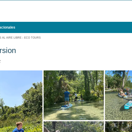
acionales
 AL AIRE LIBRE
:
ECO TOURS
rsion
2