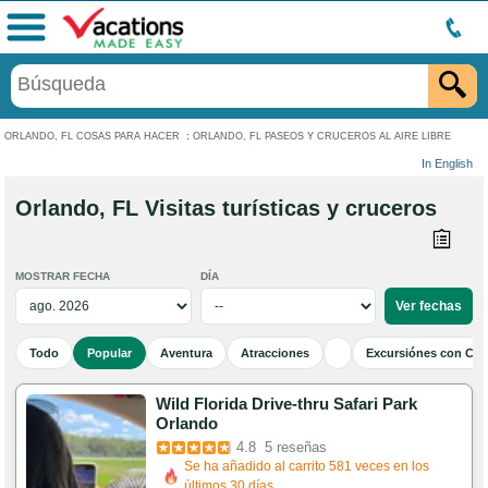
Menú
ORLANDO, FL COSAS PARA HACER
:
ORLANDO, FL PASEOS Y CRUCEROS AL AIRE LIBRE
In English
Orlando, FL Visitas turísticas y cruceros
MOSTRAR FECHA
DÍA
Todo
Popular
Aventura
Atracciones
Excursiónes con Cen
Wild Florida Drive-thru Safari Park
Orlando
4.8
5 reseñas
Se ha añadido al carrito 581 veces en los
últimos 30 días