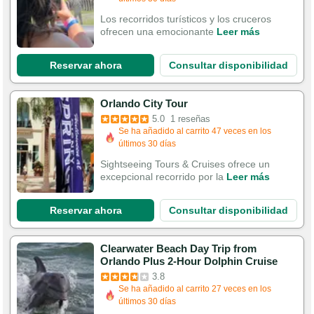
Los recorridos turísticos y los cruceros
ofrecen una emocionante
Leer más
Reservar ahora
Consultar disponibilidad
Orlando City Tour
5.0
1 reseñas
Se ha añadido al carrito 47 veces en los
últimos 30 días
Sightseeing Tours & Cruises ofrece un
excepcional recorrido por la
Leer más
Reservar ahora
Consultar disponibilidad
Clearwater Beach Day Trip from
Orlando Plus 2-Hour Dolphin Cruise
3.8
Se ha añadido al carrito 27 veces en los
últimos 30 días