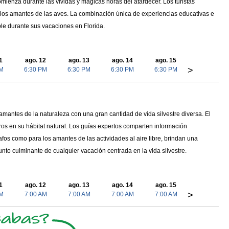
mienza durante las vívidas y mágicas horas del atardecer. Los turistas
a los amantes de las aves. La combinación única de experiencias educativas e
ble durante sus vacaciones en Florida.
1
ago. 12
ago. 13
ago. 14
ago. 15
>
PM
6:30 PM
6:30 PM
6:30 PM
6:30 PM
amantes de la naturaleza con una gran cantidad de vida silvestre diversa. El
aros en su hábitat natural. Los guías expertos comparten información
rafos como para los amantes de las actividades al aire libre, brindan una
punto culminante de cualquier vacación centrada en la vida silvestre.
1
ago. 12
ago. 13
ago. 14
ago. 15
>
AM
7:00 AM
7:00 AM
7:00 AM
7:00 AM