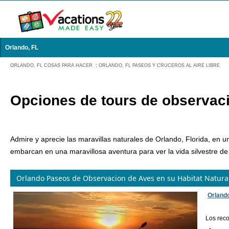
Orlando, FL
ORLANDO, FL COSAS PARA HACER
:
ORLANDO, FL PASEOS Y CRUCEROS AL AIRE LIBRE
Opciones de tours de observaci
Admire y aprecie las maravillas naturales de Orlando, Florida, en
embarcan en una maravillosa aventura para ver la vida silvestre de
Orlando Paseos de Observacion de Aves en su Habitat Natura
Orland
Los reco