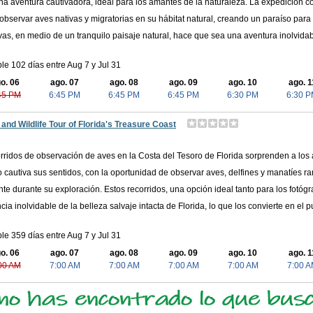
na aventura cautivadora, ideal para los amantes de la naturaleza. La expedición co
bservar aves nativas y migratorias en su hábitat natural, creando un paraíso par
ivas, en medio de un tranquilo paisaje natural, hace que sea una aventura inolvida
le 102 días entre Aug 7 y Jul 31
o. 06
ago. 07
ago. 08
ago. 09
ago. 10
ago. 1
45 PM
6:45 PM
6:45 PM
6:45 PM
6:30 PM
6:30 
 and Wildlife Tour of Florida's Treasure Coast
rridos de observación de aves en la Costa del Tesoro de Florida sorprenden a los 
o cautiva sus sentidos, con la oportunidad de observar aves, delfines y manatíes r
nte durante su exploración. Estos recorridos, una opción ideal tanto para los fotóg
cia inolvidable de la belleza salvaje intacta de Florida, lo que los convierte en el 
le 359 días entre Aug 7 y Jul 31
o. 06
ago. 07
ago. 08
ago. 09
ago. 10
ago. 1
00 AM
7:00 AM
7:00 AM
7:00 AM
7:00 AM
7:00 