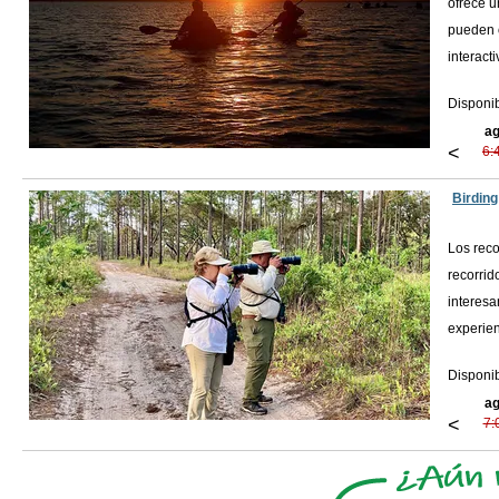
ofrece u
pueden o
interact
Disponib
ag
<
6:
Birding
Los reco
recorrid
interesa
experien
Disponib
ag
<
7: