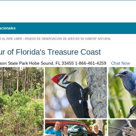
acionales
 AL AIRE LIBRE
:
PASEOS DE OBSERVACION DE AVES EN SU HABITAT NATURAL
ur of Florida's Treasure Coast
nson State Park Hobe Sound, FL 33455
1-866-461-4259
Chat Now