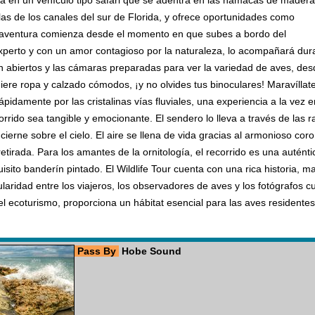
lora en un vehículo tipo safari que se adentra en las hamacas de madera
llas de los canales del sur de Florida, y ofrece oportunidades como
 aventura comienza desde el momento en que subes a bordo del
experto y con un amor contagioso por la naturaleza, lo acompañará duran
en abiertos y las cámaras preparadas para ver la variedad de aves, d
iere ropa y calzado cómodos, ¡y no olvides tus binoculares! Maravíllat
idamente por las cristalinas vías fluviales, una experiencia a la vez 
orrido sea tangible y emocionante. El sendero lo lleva a través de las
rne sobre el cielo. El aire se llena de vida gracias al armonioso coro 
tirada. Para los amantes de la ornitología, el recorrido es una auténti
isito banderín pintado. El Wildlife Tour cuenta con una rica historia,
idad entre los viajeros, los observadores de aves y los fotógrafos c
l ecoturismo, proporciona un hábitat esencial para las aves residentes
Pass By
Hobe Sound