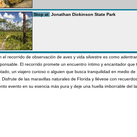
Stop at
Jonathan Dickinson State Park
on el recorrido de observación de aves y vida silvestre es como adentra
ponsable. El recorrido promete un encuentro íntimo y encantador que tr
ado, un viajero curioso o alguien que busca tranquilidad en medio de l
. Disfrute de las maravillas naturales de Florida y llévese con recuerdos
ento evento en su esencia más pura y deje una huella imborrable del la