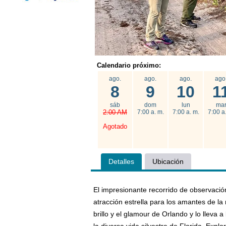
Calendario próximo:
ago.
ago.
ago.
ago
8
9
10
1
sáb
dom
lun
ma
2:00 AM
7:00 a. m.
7:00 a. m.
7:00 a
Agotado
Detalles
Ubicación
El impresionante recorrido de observación
atracción estrella para los amantes de la 
brillo y el glamour de Orlando y lo lleva