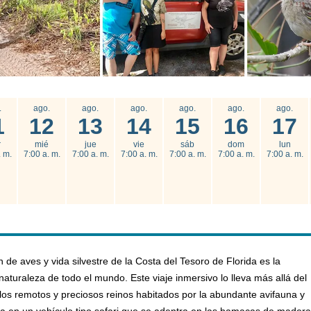
.
ago.
ago.
ago.
ago.
ago.
ago.
1
12
13
14
15
16
17
r
mié
jue
vie
sáb
dom
lun
. m.
7:00 a. m.
7:00 a. m.
7:00 a. m.
7:00 a. m.
7:00 a. m.
7:00 a. m.
 de aves y vida silvestre de la Costa del Tesoro de Florida es la
naturaleza de todo el mundo. Este viaje inmersivo lo lleva más allá del
 a los remotos y preciosos reinos habitados por la abundante avifauna y