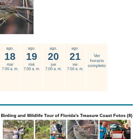
ago.
ago.
ago.
ago.
18
19
20
21
Ver
horario
mar
mié
jue
vie
completo
7:00 a. m.
7:00 a. m.
7:00 a. m.
7:00 a. m.
Birding and Wildlife Tour of Florida's Treasure Coast Fotos (8)