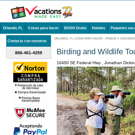
Orlando, FL
Cosas para hacer
BOGO Gratis
Hoteles
Paquetes vac
ORLANDO, FL COSAS PARA HACER
:
PASEOS Y CRUCEROS
Contacta con nosotros
Birding and Wildlife To
866-461-4259
16450 SE Federal Hwy , Jonathan Dicki