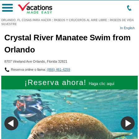
Menú
ORLANDO, FL COSAS PARA HACER
:
PASEOS Y CRUCEROS AL AIRE LIBRE
:
PASEOS DE VIDA
SILVESTRE
In English
Crystal River Manatee Swim from
Orlando
8707 Vineland Ave Orlando, Florida 32821
Reserva online o llama:
(866) 461-4259
¡Reserva ahora!
Haga clic aquí