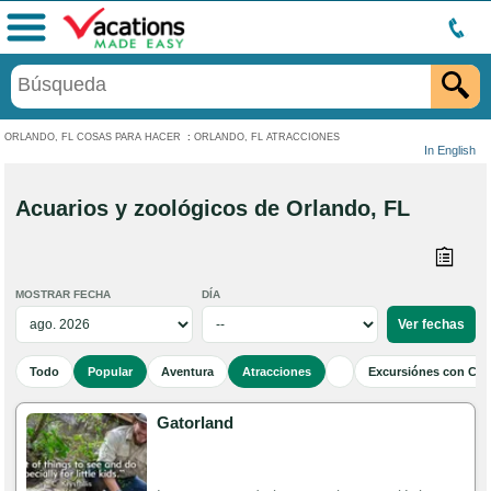
Menú
ORLANDO, FL COSAS PARA HACER
:
ORLANDO, FL ATRACCIONES
In English
Acuarios y zoológicos de Orlando, FL
MOSTRAR FECHA
DÍA
Todo
Popular
Aventura
Atracciones
Excursiónes con Cen
Gatorland