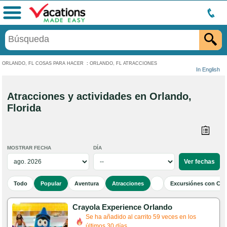
Menú
ORLANDO, FL COSAS PARA HACER
:
ORLANDO, FL ATRACCIONES
In English
Atracciones y actividades en Orlando,
Florida
MOSTRAR FECHA
DÍA
Todo
Popular
Aventura
Atracciones
Excursiónes con Cen
Crayola Experience Orlando
Se ha añadido al carrito 59 veces en los
últimos 30 días