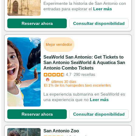
Reservado 184 veces en los últimos 30 días
Experimente la historia de San Antonio con
entradas para explorar el
Leer más
Reservar ahora
Consultar disponibilidad
Mejor vendedor
SeaWorld San Antonio: Get Tickets to
San Antonio SeaWorld & Aquatica San
Antonio Combo Tickets
4.7
290 reseñas
Se ha añadido al carrito 749 veces en los
últimos 30 días
El 1% de los huéspedes tuvo excelentes
La experiencia submarina en SeaWorld es
experiencias
una experiencia que no
Leer más
Reservar ahora
Consultar disponibilidad
San Antonio Zoo