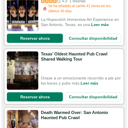
4.0
1 reseñas
Se ha añadido al carrito 41 veces en los
últimos 30 días
La Hopscotch Immersive Art Experience en
San Antonio, Texas, es una
Leer más
Reservar ahora
Consultar disponibilidad
Texas’ Oldest Haunted Pub Crawl
Shared Walking Tour
Únase a un emocionante recorrido a pie por
los bares y pubs más
Leer más
Reservar ahora
Consultar disponibilidad
Death Warmed Over: San Antonio
Haunted Pub Crawl