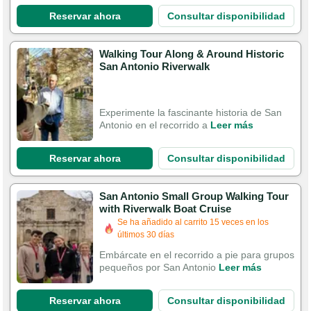
Reservar ahora
Consultar disponibilidad
Walking Tour Along & Around Historic
San Antonio Riverwalk
Experimente la fascinante historia de San
Antonio en el recorrido a
Leer más
Reservar ahora
Consultar disponibilidad
San Antonio Small Group Walking Tour
with Riverwalk Boat Cruise
Se ha añadido al carrito 15 veces en los
últimos 30 días
Embárcate en el recorrido a pie para grupos
pequeños por San Antonio
Leer más
Reservar ahora
Consultar disponibilidad