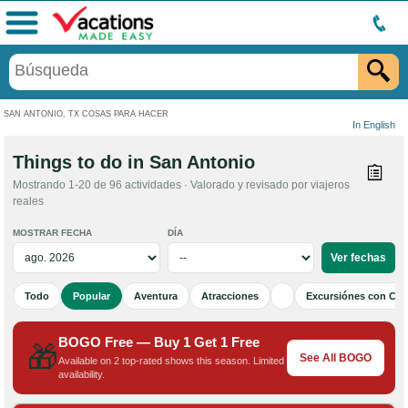
Menú
SAN ANTONIO, TX COSAS PARA HACER
In English
Things to do in San Antonio
Mostrando 1-20 de 96 actividades · Valorado y revisado por viajeros
reales
MOSTRAR FECHA
DÍA
Todo
Popular
Aventura
Atracciones
Excursiónes con Cen
BOGO Free — Buy 1 Get 1 Free
🎁
See All BOGO
Available on 2 top-rated shows this season. Limited
availability.