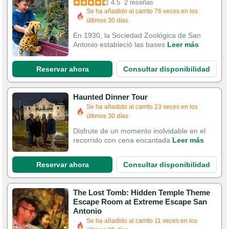
4.5
2 reseñas
Se ha añadido al carrito 76 veces en los
últimos 30 días
En 1930, la Sociedad Zoológica de San
Antonio estableció las bases
Leer más
Reservar ahora
Consultar disponibilidad
Haunted Dinner Tour
Se ha añadido al carrito 23 veces en los
últimos 30 días
Disfrute de un momento inolvidable en el
recorrido con cena encantada
Leer más
Reservar ahora
Consultar disponibilidad
The Lost Tomb: Hidden Temple Theme
Escape Room at Extreme Escape San
Antonio
Se ha añadido al carrito 11 veces en los