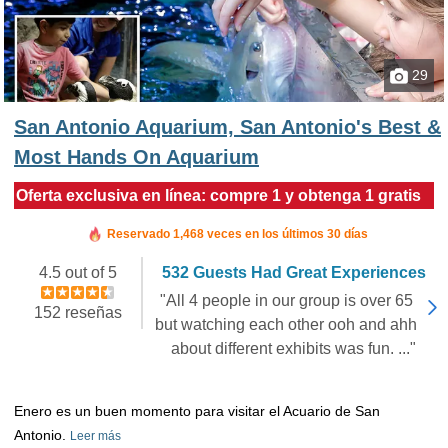
29
San Antonio Aquarium, San Antonio's Best &
Most Hands On Aquarium
Oferta exclusiva en línea: compre 1 y obtenga 1 gratis
Reservado en las últimas 4 horas
Reservado 1,468 veces en los últimos 30 días
4.5 out of 5
532 Guests Had Great Experiences
"All 4 people in our group is over 65
152 reseñas
but watching each other ooh and ahh
about different exhibits was fun. ..."
Enero es un buen momento para visitar el Acuario de San
Antonio.
Leer más