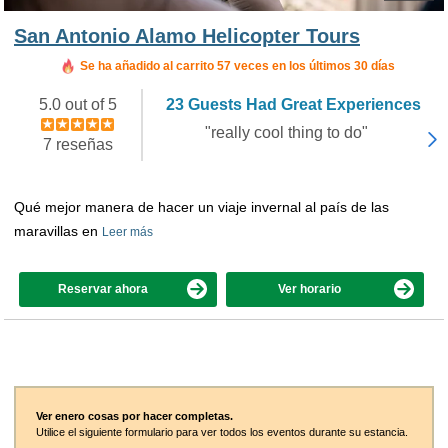
San Antonio Alamo Helicopter Tours
Reservado en las últimas 2 horas
Se ha añadido al carrito 57 veces en los últimos 30 días
5.0 out of 5
23 Guests Had Great Experiences
"really cool thing to do"
7 reseñas
Qué mejor manera de hacer un viaje invernal al país de las
maravillas en
Leer más
Reservar ahora
Ver horario
Ver enero cosas por hacer completas.
Utilice el siguiente formulario para ver todos los eventos durante su estancia.