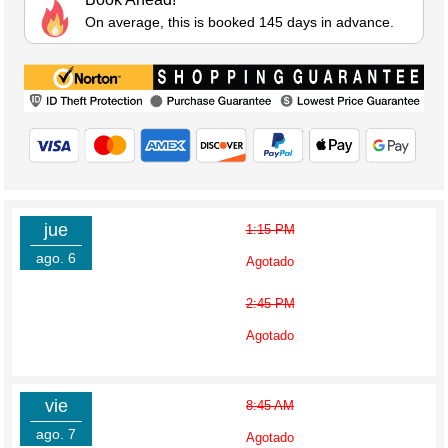
On average, this is booked 145 days in advance.
jue
1:15 PM
ago. 6
Agotado
2:45 PM
Agotado
vie
8:45 AM
ago. 7
Agotado