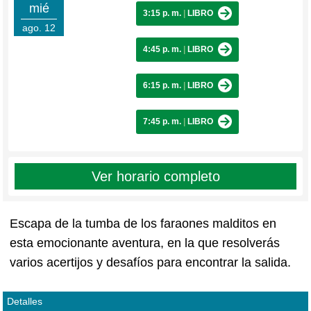
mié
3:15 p. m.
|
LIBRO
ago. 12
4:45 p. m.
|
LIBRO
6:15 p. m.
|
LIBRO
7:45 p. m.
|
LIBRO
Ver horario completo
Escapa de la tumba de los faraones malditos en
esta emocionante aventura, en la que resolverás
varios acertijos y desafíos para encontrar la salida.
Detalles