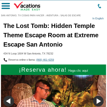
Menú
SAN ANTONIO, TX COSAS PARA HACER
:
AVENTURA
:
SALAS DE ESCAPE
In English
The Lost Tomb: Hidden Temple
Theme Escape Room at Extreme
Escape San Antonio
434 N Loop 1604 W San Antonio, TX 78232
Reserva online o llama:
(866) 461-4259
¡Reserva ahora!
Haga clic aquí