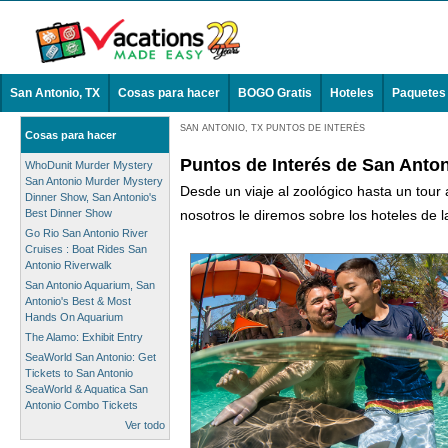
San Antonio, TX
Cosas para hacer
BOGO Gratis
Hoteles
Paquetes
SAN ANTONIO, TX PUNTOS DE INTERÉS
Cosas para hacer
Puntos de Interés de San Anton
WhoDunit Murder Mystery
San Antonio Murder Mystery
Desde un viaje al zoológico hasta un tour
Dinner Show, San Antonio's
Best Dinner Show
nosotros le diremos sobre los hoteles de l
Go Rio San Antonio River
Cruises : Boat Rides San
Antonio Riverwalk
San Antonio Aquarium, San
Antonio's Best & Most
Hands On Aquarium
The Alamo: Exhibit Entry
SeaWorld San Antonio: Get
Tickets to San Antonio
SeaWorld & Aquatica San
Antonio Combo Tickets
Ver todo