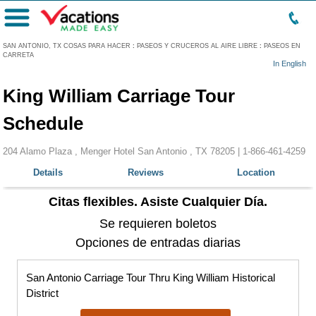
Menú
SAN ANTONIO, TX COSAS PARA HACER
:
PASEOS Y CRUCEROS AL AIRE LIBRE
:
PASEOS EN
CARRETA
In English
King William Carriage Tour
Schedule
204 Alamo Plaza , Menger Hotel San Antonio , TX 78205 |
1-866-461-4259
Details
Reviews
Location
Citas flexibles. Asiste Cualquier Día.
Se requieren boletos
Opciones de entradas diarias
San Antonio Carriage Tour Thru King William Historical
District