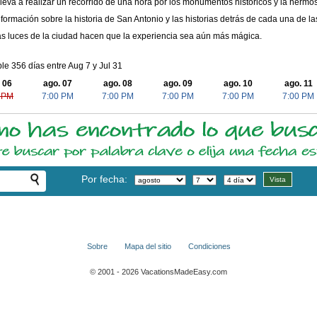
lleva a realizar un recorrido de una hora por los monumentos históricos y la hermos
nformación sobre la historia de San Antonio y las historias detrás de cada una de 
s luces de la ciudad hacen que la experiencia sea aún más mágica.
le 356 días entre Aug 7 y Jul 31
 06
ago. 07
ago. 08
ago. 09
ago. 10
ago. 11
 PM
7:00 PM
7:00 PM
7:00 PM
7:00 PM
7:00 PM
Por fecha:
Sobre
Mapa del sitio
Condiciones
© 2001 - 2026 VacationsMadeEasy.com