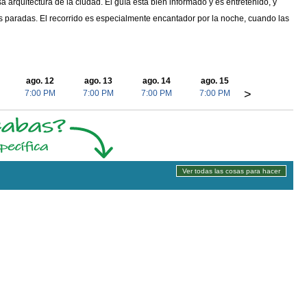
a arquitectura de la ciudad. El guía está bien informado y es entretenido, y
las paradas. El recorrido es especialmente encantador por la noche, cuando las
ago. 12
ago. 13
ago. 14
ago. 15
>
7:00 PM
7:00 PM
7:00 PM
7:00 PM
Ver todas las cosas para hacer