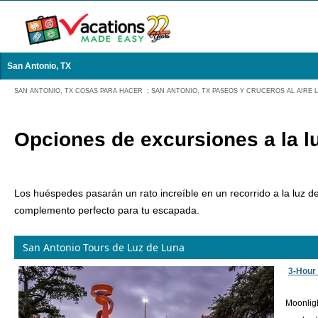
San Antonio, TX
SAN ANTONIO, TX COSAS PARA HACER
:
SAN ANTONIO, TX PASEOS Y CRUCEROS AL AIRE 
Opciones de excursiones a la lu
Los huéspedes pasarán un rato increíble en un recorrido a la luz de 
complemento perfecto para tu escapada.
San Antonio Tours de Luz de Luna
3-Hour 
Moonligh