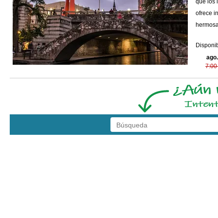
que los 
ofrece i
hermosa
Disponib
ago.
7:00