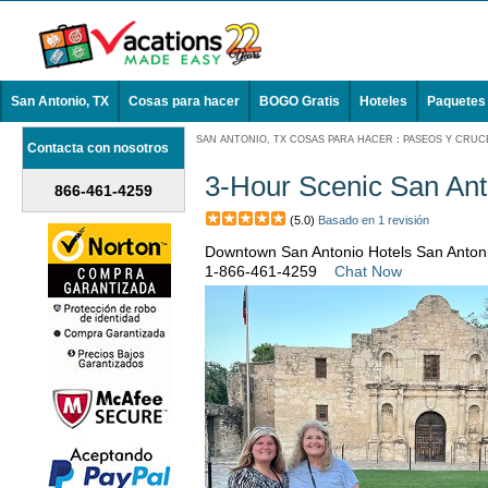
San Antonio, TX
Cosas para hacer
BOGO Gratis
Hoteles
Paquetes
SAN ANTONIO, TX COSAS PARA HACER
:
PASEOS Y CRUCE
Contacta con nosotros
3-Hour Scenic San Ant
866-461-4259
(5.0)
Basado en 1 revisión
Downtown San Antonio Hotels San Anton
1-866-461-4259
Chat Now