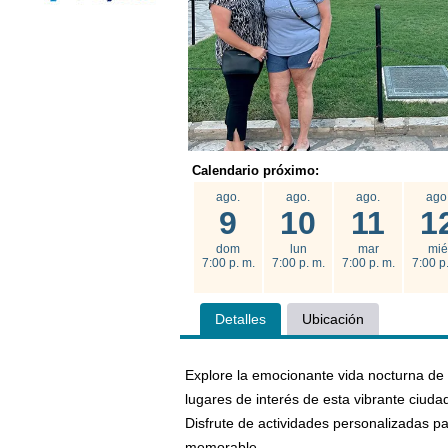
Calendario próximo:
ago.
ago.
ago.
ago
9
10
11
1
dom
lun
mar
mié
7:00 p. m.
7:00 p. m.
7:00 p. m.
7:00 p
Detalles
Ubicación
Explore la emocionante vida nocturna de 
lugares de interés de esta vibrante ciuda
Disfrute de actividades personalizadas pa
memorable.