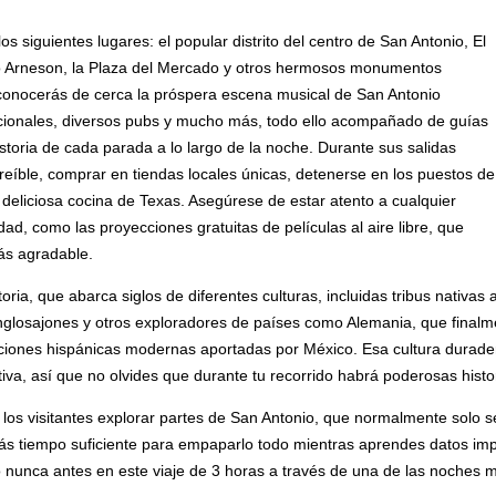
os siguientes lugares: el popular distrito del centro de San Antonio, El
Río Arneson, la Plaza del Mercado y otros hermosos monumentos
 conocerás de cerca la próspera escena musical de San Antonio
dicionales, diversos pubs y mucho más, todo ello acompañado de guías
historia de cada parada a lo largo de la noche. Durante sus salidas
reíble, comprar en tiendas locales únicas, detenerse en los puestos de
a deliciosa cocina de Texas. Asegúrese de estar atento a cualquier
ad, como las proyecciones gratuitas de películas al aire libre, que
ás agradable.
toria, que abarca siglos de diferentes culturas, incluidas tribus nati
 anglosajones y otros exploradores de países como Alemania, que fina
diciones hispánicas modernas aportadas por México. Esa cultura durad
ativa, así que no olvides que durante tu recorrido habrá poderosas histor
os visitantes explorar partes de San Antonio, que normalmente solo se
rás tiempo suficiente para empaparlo todo mientras aprendes datos impo
nunca antes en este viaje de 3 horas a través de una de las noches m