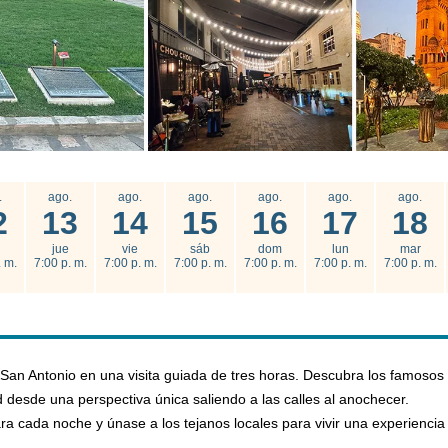
.
ago.
ago.
ago.
ago.
ago.
ago.
2
13
14
15
16
17
18
jue
vie
sáb
dom
lun
mar
. m.
7:00 p. m.
7:00 p. m.
7:00 p. m.
7:00 p. m.
7:00 p. m.
7:00 p. m.
San Antonio en una visita guiada de tres horas. Descubra los famosos
d desde una perspectiva única saliendo a las calles al anochecer.
ra cada noche y únase a los tejanos locales para vivir una experiencia