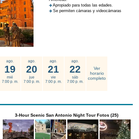
Apropiado para todas las edades.
Se permiten cámaras y videocámaras
ago.
ago.
ago.
ago.
19
20
21
22
Ver
horario
mié
jue
vie
sáb
completo
7:00 p. m.
7:00 p. m.
7:00 p. m.
7:00 p. m.
3-Hour Scenic San Antonio Night Tour Fotos (25)