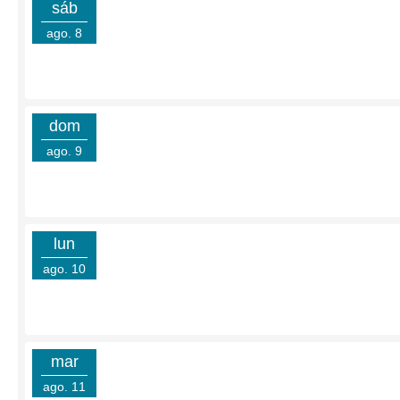
sáb
ago. 8
dom
ago. 9
lun
ago. 10
mar
ago. 11