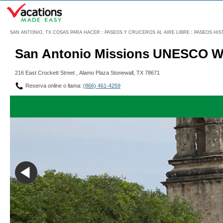
Menú
SAN ANTONIO, TX COSAS PARA HACER
:
PASEOS Y CRUCEROS AL AIRE LIBRE
:
PASEOS HIS
San Antonio Missions UNESCO Wor
216 East Crockett Street , Alamo Plaza Stonewall, TX 78671
Reserva online o llama:
(866) 461-4259