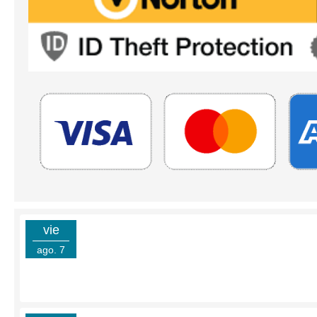
vie
ago. 7