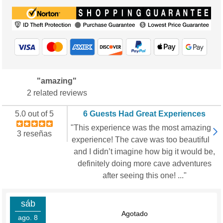
"amazing"
2 related reviews
5.0 out of 5
6 Guests Had Great Experiences
"This experience was the most amazing
3 reseñas
experience! The cave was too beautiful
and I didn’t imagine how big it would be,
definitely doing more cave adventures
after seeing this one! ..."
sáb
Agotado
ago. 8