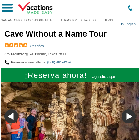
Menú
SAN ANTONIO, TX COSAS PARA HACER
:
ATRACCIONES
:
PASEOS DE CUEVAS
In English
Cave Without a Name Tour
3 reseñas
325 Kreutzberg Rd. Boerne, Texas 78006
Reserva online o llama:
(866) 461-4259
¡Reserva ahora!
Haga clic aquí