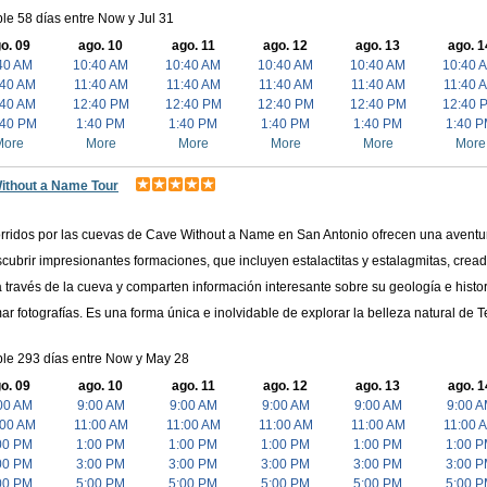
le 58 días entre Now y Jul 31
o. 09
ago. 10
ago. 11
ago. 12
ago. 13
ago. 1
40 AM
10:40 AM
10:40 AM
10:40 AM
10:40 AM
10:40 
:40 AM
11:40 AM
11:40 AM
11:40 AM
11:40 AM
11:40 
:40 AM
12:40 PM
12:40 PM
12:40 PM
12:40 PM
12:40 
:40 PM
1:40 PM
1:40 PM
1:40 PM
1:40 PM
1:40 
More
More
More
More
More
More
ithout a Name Tour
rridos por las cuevas de Cave Without a Name en San Antonio ofrecen una aventura
cubrir impresionantes formaciones, que incluyen estalactitas y estalagmitas, cr
 través de la cueva y comparten información interesante sobre su geología e histo
ar fotografías. Es una forma única e inolvidable de explorar la belleza natural de T
ble 293 días entre Now y May 28
o. 09
ago. 10
ago. 11
ago. 12
ago. 13
ago. 1
00 AM
9:00 AM
9:00 AM
9:00 AM
9:00 AM
9:00 
:00 AM
11:00 AM
11:00 AM
11:00 AM
11:00 AM
11:00 
00 PM
1:00 PM
1:00 PM
1:00 PM
1:00 PM
1:00 
00 PM
3:00 PM
3:00 PM
3:00 PM
3:00 PM
3:00 
00 PM
5:00 PM
5:00 PM
5:00 PM
5:00 PM
5:00 