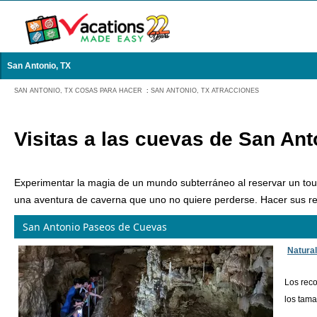
San Antonio, TX
SAN ANTONIO, TX COSAS PARA HACER
:
SAN ANTONIO, TX ATRACCIONES
Visitas a las cuevas de San Ant
Experimentar la magia de un mundo subterráneo al reservar un tour
una aventura de caverna que uno no quiere perderse. Hacer sus re
San Antonio Paseos de Cuevas
Natura
Los reco
los tama