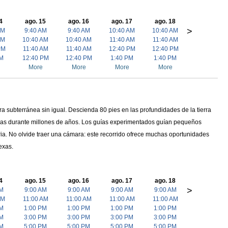
4
ago. 15
ago. 16
ago. 17
ago. 18
>
AM
9:40 AM
9:40 AM
10:40 AM
10:40 AM
AM
10:40 AM
10:40 AM
11:40 AM
11:40 AM
PM
11:40 AM
11:40 AM
12:40 PM
12:40 PM
PM
12:40 PM
12:40 PM
1:40 PM
1:40 PM
More
More
More
More
 subterránea sin igual. Descienda 80 pies en las profundidades de la tierra
eadas durante millones de años. Los guías experimentados guían pequeños
ria. No olvide traer una cámara: este recorrido ofrece muchas oportunidades
exas.
4
ago. 15
ago. 16
ago. 17
ago. 18
>
AM
9:00 AM
9:00 AM
9:00 AM
9:00 AM
AM
11:00 AM
11:00 AM
11:00 AM
11:00 AM
PM
1:00 PM
1:00 PM
1:00 PM
1:00 PM
PM
3:00 PM
3:00 PM
3:00 PM
3:00 PM
PM
5:00 PM
5:00 PM
5:00 PM
5:00 PM