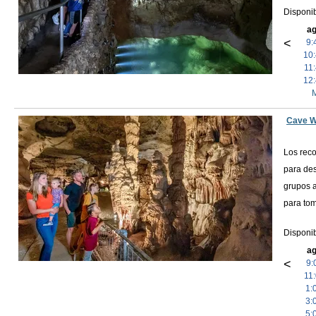
Disponib
ag
<
9:
10
11
12
Cave W
Los reco
para des
grupos a
para tom
Disponi
ag
<
9:
11
1:
3:
5: