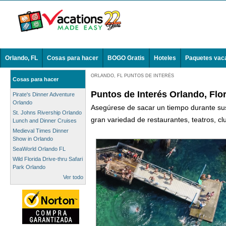
Orlando, FL
Cosas para hacer
BOGO Gratis
Hoteles
Paquetes vac
ORLANDO, FL PUNTOS DE INTERÉS
Cosas para hacer
Puntos de Interés Orlando, Flo
Pirate's Dinner Adventure
Orlando
Asegúrese de sacar un tiempo durante sus p
St. Johns Rivership Orlando
gran variedad de restaurantes, teatros, c
Lunch and Dinner Cruises
Medieval Times Dinner
Show in Orlando
SeaWorld Orlando FL
Wild Florida Drive-thru Safari
Park Orlando
Ver todo