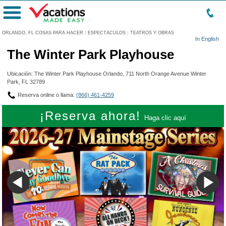
Menú
ORLANDO, FL COSAS PARA HACER
:
ESPECTÁCULOS
:
TEATROS Y OBRAS
In English
The Winter Park Playhouse
Ubicación: The Winter Park Playhouse Orlando, 711 North Orange Avenue Winter
Park, FL 32789
Reserva online o llama:
(866) 461-4259
¡Reserva ahora!
Haga clic aquí