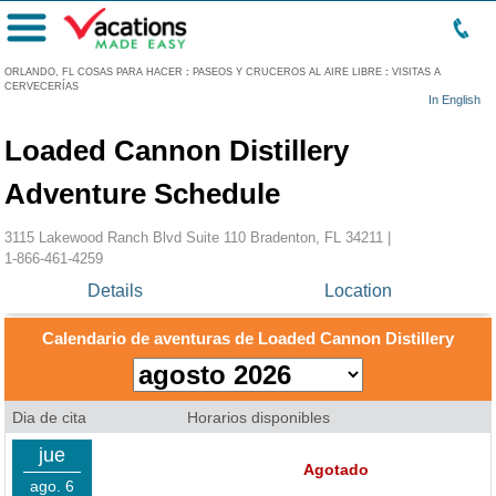
Menú
ORLANDO, FL COSAS PARA HACER
:
PASEOS Y CRUCEROS AL AIRE LIBRE
:
VISITAS A
CERVECERÍAS
In English
Loaded Cannon Distillery
Adventure Schedule
3115 Lakewood Ranch Blvd Suite 110 Bradenton, FL 34211 |
1-866-461-4259
Details
Location
Calendario de aventuras de Loaded Cannon Distillery
Dia de cita
Horarios disponibles
jue
Agotado
ago. 6