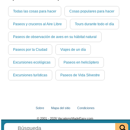
Todas las cosas para hacer
Cosas populares para hacer
Paseos y cruceros al Aire Libre
Tours durante todo el día
Paseos de observación de aves en su hábitat natural
Paseos por la Ciudad
Viajes de un día
Excursiones ecológicas
Paseos en helicóptero
Excursiones turísticas
Paseos de Vida Silvestre
Sobre
Mapa del sitio
Condiciones
© 2001 - 2026 VacationsMadeEasy.com