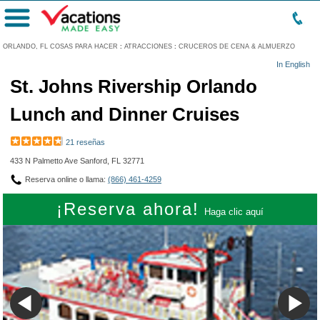
Menú
ORLANDO, FL COSAS PARA HACER
:
ATRACCIONES
:
CRUCEROS DE CENA & ALMUERZO
In English
St. Johns Rivership Orlando
Lunch and Dinner Cruises
21 reseñas
433 N Palmetto Ave Sanford, FL 32771
Reserva online o llama:
(866) 461-4259
¡Reserva ahora!
Haga clic aquí