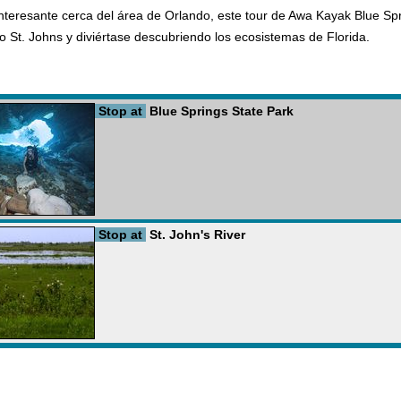
teresante cerca del área de Orlando, este tour de Awa Kayak Blue Spr
ío St. Johns y diviértase descubriendo los ecosistemas de Florida.
Stop at
Blue Springs State Park
Stop at
St. John's River