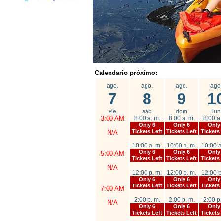
Calendario próximo:
ago.
ago.
ago.
ago
7
8
9
1
vie
sáb
dom
lun
3:00 AM
8:00 a. m.
8:00 a. m.
8:00 a
Only 6
Only 6
Only
Tickets Left
Tickets Left
Tickets
N/A
10:00 a. m.
10:00 a. m.
10:00 a
Only 6
Only 6
Only
5:00 AM
Tickets Left
Tickets Left
Tickets
N/A
12:00 p. m.
12:00 p. m.
12:00 p
Only 6
Only 6
Only
Tickets Left
Tickets Left
Tickets
7:00 AM
2:00 p. m.
2:00 p. m.
2:00 p
N/A
Only 6
Only 6
Only
Tickets Left
Tickets Left
Tickets