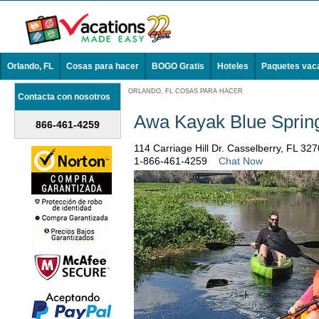
Orlando, FL
Cosas para hacer
BOGO Gratis
Hoteles
Paquetes vac
ORLANDO, FL COSAS PARA HACER
Contacta con nosotros
Awa Kayak Blue Sprin
866-461-4259
114 Carriage Hill Dr. Casselberry, FL 32
1-866-461-4259
Chat Now