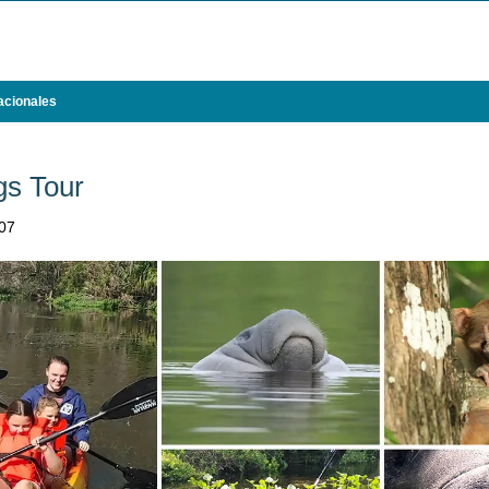
acionales
gs Tour
707