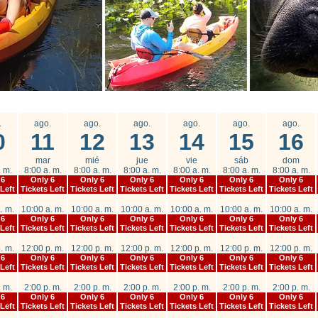
.
ago.
ago.
ago.
ago.
ago.
ago.
0
11
12
13
14
15
16
mar
mié
jue
vie
sáb
dom
. m.
8:00 a. m.
8:00 a. m.
8:00 a. m.
8:00 a. m.
8:00 a. m.
8:00 a. m.
 6
Only 6
Only 6
Only 6
Only 6
Only 6
Only 6
 Left
Tickets Left
Tickets Left
Tickets Left
Tickets Left
Tickets Left
Tickets Left
. m.
10:00 a. m.
10:00 a. m.
10:00 a. m.
10:00 a. m.
10:00 a. m.
10:00 a. m.
 6
Only 6
Only 6
Only 6
Only 6
Only 6
Only 6
 Left
Tickets Left
Tickets Left
Tickets Left
Tickets Left
Tickets Left
Tickets Left
. m.
12:00 p. m.
12:00 p. m.
12:00 p. m.
12:00 p. m.
12:00 p. m.
12:00 p. m.
 6
Only 6
Only 6
Only 6
Only 6
Only 6
Only 6
 Left
Tickets Left
Tickets Left
Tickets Left
Tickets Left
Tickets Left
Tickets Left
. m.
2:00 p. m.
2:00 p. m.
2:00 p. m.
2:00 p. m.
2:00 p. m.
2:00 p. m.
 6
Only 6
Only 6
Only 6
Only 6
Only 6
Only 6
 Left
Tickets Left
Tickets Left
Tickets Left
Tickets Left
Tickets Left
Tickets Left