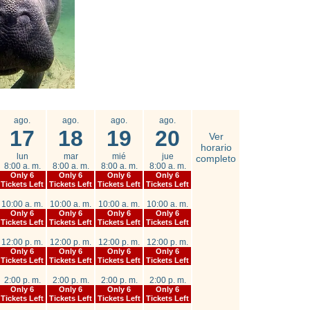
ago.
ago.
ago.
ago.
17
18
19
20
Ver
horario
lun
mar
mié
jue
completo
8:00 a. m.
8:00 a. m.
8:00 a. m.
8:00 a. m.
Only 6
Only 6
Only 6
Only 6
Tickets Left
Tickets Left
Tickets Left
Tickets Left
10:00 a. m.
10:00 a. m.
10:00 a. m.
10:00 a. m.
Only 6
Only 6
Only 6
Only 6
Tickets Left
Tickets Left
Tickets Left
Tickets Left
12:00 p. m.
12:00 p. m.
12:00 p. m.
12:00 p. m.
Only 6
Only 6
Only 6
Only 6
Tickets Left
Tickets Left
Tickets Left
Tickets Left
2:00 p. m.
2:00 p. m.
2:00 p. m.
2:00 p. m.
Only 6
Only 6
Only 6
Only 6
Tickets Left
Tickets Left
Tickets Left
Tickets Left