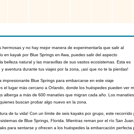
s hermosas y no hay mejor manera de experimentarla que salir al
do en kayak por Blue Springs en Awa, puedes salir del aspecto
a belleza natural y las maravillas de sus vastos ecosistemas. Esta es
y aventura durante tus viajes por la zona, ¡así que no te la pierdas!
 la impresionante Blue Springs para embarcarse en este viaje
es el lugar más cercano a Orlando, donde los huéspedes pueden ver mana
gs alberga a más de 600 manatíes que migran cada año. Los manatíes so
a quienes buscan probar algo nuevo en la zona.
tura de tu vida! Con un límite de seis kayaks por grupo, este recorrid
osistemas de Blue Springs, Florida. Mientras reman por el río San Juan
aks para sentarse y ofrecen a los huéspedes la embarcación perfecta p