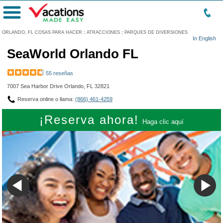
Menú
ORLANDO, FL COSAS PARA HACER
:
ATRACCIONES
:
PARQUES DE DIVERSIONES
In English
SeaWorld Orlando FL
55 reseñas
7007 Sea Harbor Drive Orlando, FL 32821
Reserva online o llama:
(866) 461-4259
¡Reserva ahora!
Haga clic aquí