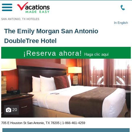
Menú
SAN ANTONIO, TX HOTELES
In English
The Emily Morgan San Antonio
DoubleTree Hotel
¡Reserva ahora!
Haga clic aquí
20
705 E Houston St San Antonio, TX 78205 |
1-866-461-4259