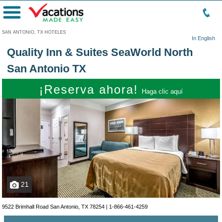
Menú
SAN ANTONIO, TX HOTELES
In English
Quality Inn & Suites SeaWorld North
San Antonio TX
¡Reserva ahora!
Haga clic aquí
21
9522 Brimhall Road San Antonio, TX 78254 |
1-866-461-4259