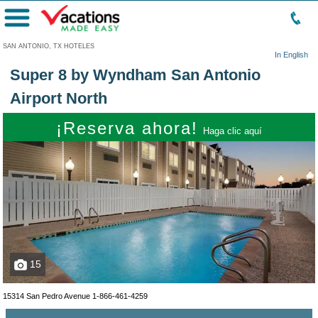
Menú
SAN ANTONIO, TX HOTELES
In English
Super 8 by Wyndham San Antonio
Airport North
¡Reserva ahora!
Haga clic aquí
15
15314 San Pedro Avenue
1-866-461-4259