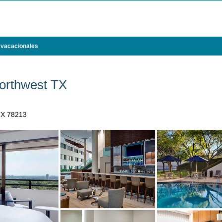
 vacacionales
Northwest TX
TX 78213