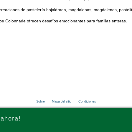
creaciones de pastelería hojaldrada, magdalenas, magdalenas, pasteli
e Colonnade ofrecen desafíos emocionantes para familias enteras.
Sobre
Mapa del sitio
Condiciones
© 2001 - 2026 VacationsMadeEasy.com
 ahora!