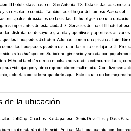
ación El hotel está situado en San Antonio, TX. Esta ciudad es conocida
ra y su excelente comida. También es el hogar del famoso Paseo del
as principales atracciones de la ciudad. El hotel goza de una ubicación
ugares importantes de esta ciudad. 2. Servicios del hotel El hotel ofrece
den disfrutar de desayuno gratuito y aperitivos y aperitivos en varios
ra que los huéspedes disfruten. Además, tienen una piscina al aire lib
 donde los huéspedes pueden disfrutar de un trato relajante. 3. Progr
enidos a los huéspedes. Su bolera, gimnasio y arcada son populares e
uten. El hotel también ofrece muchas actividades extracurriculares, co
o para videojuegos y otros reproductores multimedia. Con diversas acti
tonio, deberías considerar quedarte aquí. Este es uno de los mejores h
.
 de la ubicación
citas, JolliCup, Chachos, Kai Japanese, Sonic DriveThru y Dads Kara
baratos disfrutarán del Ironside Antique Mall, que cuenta con docena