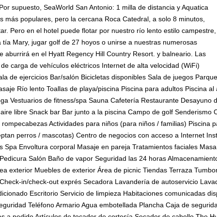
Por supuesto, SeaWorld San Antonio: 1 milla de distancia y Aquatica
es más populares, pero la cercana Roca Catedral, a solo 8 minutos,
r. Pero en el hotel puede flotar por nuestro río lento estilo campestre,
 tía Mary, jugar golf de 27 hoyos o unirse a nuestras numerosas
e aburrirá en el Hyatt Regency Hill Country Resort. y balneario. Las
de carga de vehículos eléctricos Internet de alta velocidad (WiFi)
la de ejercicios Bar/salón Bicicletas disponibles Sala de juegos Parque
je Río lento Toallas de playa/piscina Piscina para adultos Piscina al 
yoga Vestuarios de fitness/spa Sauna Cafetería Restaurante Desayuno 
aire libre Snack bar Bar junto a la piscina Campo de golf Senderismo
ompecabezas Actividades para niños (para niños / familias) Piscina pa
ptan perros / mascotas) Centro de negocios con acceso a Internet Ins
os Spa Envoltura corporal Masaje en pareja Tratamientos faciales Ma
 Pedicura Salón Baño de vapor Seguridad las 24 horas Almacenamiento
 exterior Muebles de exterior Área de picnic Tiendas Terraza Tumbonas 
Check-in/check-out exprés Secadora Lavandería de autoservicio Lavador
dicionado Escritorio Servicio de limpieza Habitaciones comunicadas dis
 seguridad Teléfono Armario Agua embotellada Plancha Caja de segurida
as a pedido Artículos de tocador de cortesía Secador de cabello The Hy