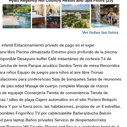
Hyatt Regency Hill Country Resort and Spa Fotos (25)
Ver todas las fotos
 infantil Estacionamiento privado de pago en el lugar
aire libre Piscina climatizada Extremo poco profundo de la piscina
disponible Desayuno buffet Café instantáneo de cortesía Té de
 Cancha de tenis Parque acuático Dardos Tenis de mesa Recorridos
ra niños Equipo de juegos para niños al aire libre Tronas
talaciones para conferencias Sala de banquetes Salas de reuniones
sa de pies edad Masaje de cuerpo completo Masaje de manos
 de equipaje Conserjería Tienda de conveniencia Tienda de
/ sillas de playa Cajero automático en el sitio Portero Botiquín
a Y por si fuera poco, las habitaciones, propias de un 4 estrellas,
ponibles Frigorífico TV por cable/satélite Bañera/ducha Balcón
d para laptop Baños privados Servicio de despertador/reloj
att Regency Hill Country Resort and Spa is a verdadero hotel de 4