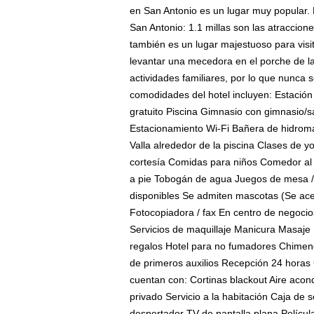
en San Antonio es un lugar muy popular. 
San Antonio: 1.1 millas son las atraccion
también es un lugar majestuoso para visita
levantar una mecedora en el porche de la
actividades familiares, por lo que nunca s
comodidades del hotel incluyen: Estación 
gratuito Piscina Gimnasio con gimnasio/sa
Estacionamiento Wi-Fi Bañera de hidromasa
Valla alrededor de la piscina Clases de 
cortesía Comidas para niños Comedor al 
a pie Tobogán de agua Juegos de mesa / r
disponibles Se admiten mascotas (Se ace
Fotocopiadora / fax En centro de negoci
Servicios de maquillaje Manicura Masaje
regalos Hotel para no fumadores Chimenea
de primeros auxilios Recepción 24 horas 
cuentan con: Cortinas blackout Aire acon
privado Servicio a la habitación Caja de
despertador TV de pantalla plana Películ