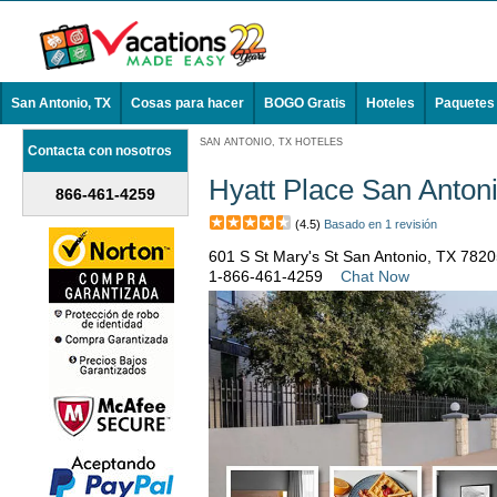
San Antonio, TX
Cosas para hacer
BOGO Gratis
Hoteles
Paquetes
SAN ANTONIO, TX HOTELES
Contacta con nosotros
Hyatt Place San Anton
866-461-4259
(4.5)
Basado en 1 revisión
601 S St Mary's St San Antonio, TX 782
1-866-461-4259
Chat Now