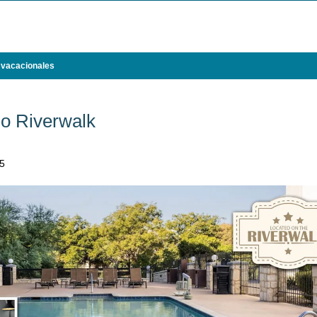
 vacacionales
io Riverwalk
05