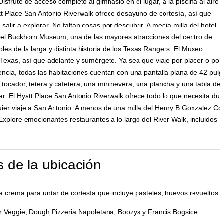
isfrute de acceso completo al gimnasio en el lugar, a la piscina al aire
yatt Place San Antonio Riverwalk ofrece desayuno de cortesía, así que
alir a explorar. No faltan cosas por descubrir. A media milla del hotel
el Buckhorn Museum, una de las mayores atracciones del centro de
les de la larga y distinta historia de los Texas Rangers. El Museo
 Texas, así que adelante y sumérgete. Ya sea que viaje por placer o p
ncia, todas las habitaciones cuentan con una pantalla plana de 42 pu
 tocador, tetera y cafetera, una mininevera, una plancha y una tabla d
r. El Hyatt Place San Antonio Riverwalk ofrece todo lo que necesita du
ier viaje a San Antonio. A menos de una milla del Henry B Gonzalez Co
Explore emocionantes restaurantes a lo largo del River Walk, incluido
 de la ubicación
crema para untar de cortesía que incluye pasteles, huevos revueltos
r Veggie, Dough Pizzeria Napoletana, Boozys y Francis Bogside.