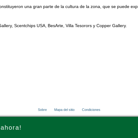
nstituyeron una gran parte de la cultura de la zona, que se puede expl
allery, Scentchips USA, BesArte, Villa Tesorors y Copper Gallery.
Sobre
Mapa del sitio
Condiciones
© 2001 - 2026 VacationsMadeEasy.com
 ahora!