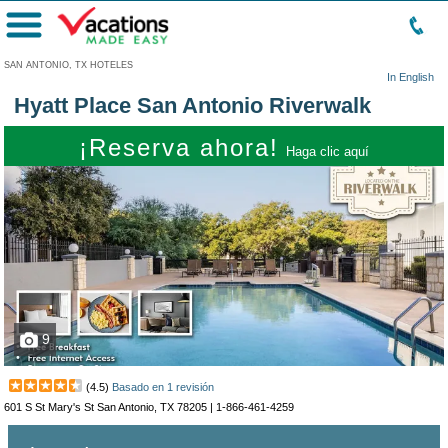
Menú
SAN ANTONIO, TX HOTELES
In English
Hyatt Place San Antonio Riverwalk
¡Reserva ahora!
Haga clic aquí
9
(
4.5
)
Basado en
1
revisión
601 S St Mary's St San Antonio, TX 78205 |
1-866-461-4259