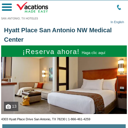
Menú
SAN ANTONIO, TX HOTELES
In English
Hyatt Place San Antonio NW Medical
Center
¡Reserva ahora!
Haga clic aquí
13
4303 Hyatt Place Drive San Antonio, TX 78230 |
1-866-461-4259