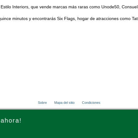
 Estilo Interiors, que vende marcas más raras como Unode50, Consue
nce minutos y encontrarás Six Flags, hogar de atracciones como Tatsu
Sobre
Mapa del sitio
Condiciones
© 2001 - 2026 VacationsMadeEasy.com
 ahora!