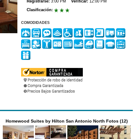
Registrarse:
3:00 PM
Verificar:
12:00 PM
Clasificación:
COMODIDADES
Homewood Suites by Hilton San Antonio North Fotos (12)
o