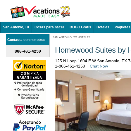
San Antonio, TX
Cosas para hacer
BOGO Gratis
Hoteles
Paquetes
SAN ANTONIO, TX HOTELES
Contacta con nosotros
Homewood Suites by Hi
866-461-4259
125 N Loop 1604 E W San Antonio, TX 
1-866-461-4259
Chat Now