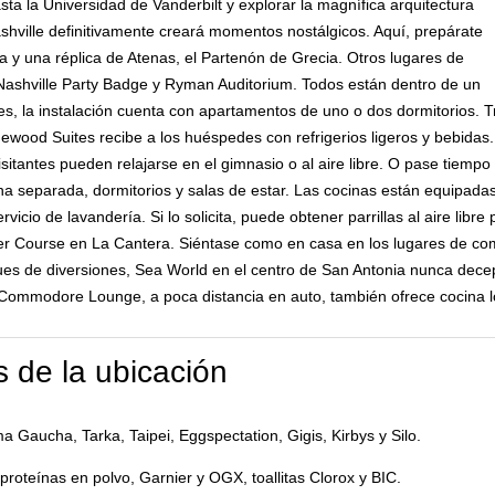
 la Universidad de Vanderbilt y explorar la magnífica arquitectura
shville definitivamente creará momentos nostálgicos. Aquí, prepárate
a y una réplica de Atenas, el Partenón de Grecia. Otros lugares de
n Nashville Party Badge y Ryman Auditorium. Todos están dentro de un
es, la instalación cuenta con apartamentos de uno o dos dormitorios. T
ewood Suites recibe a los huéspedes con refrigerios ligeros y bebidas.
visitantes pueden relajarse en el gimnasio o al aire libre. O pase tiemp
a separada, dormitorios y salas de estar. Las cocinas están equipada
vicio de lavandería. Si lo solicita, puede obtener parrillas al aire libr
r Course en La Cantera. Siéntase como en casa en los lugares de co
ques de diversiones, Sea World en el centro de San Antonia nunca dece
l Commodore Lounge, a poca distancia en auto, también ofrece cocina l
 de la ubicación
 Gaucha, Tarka, Taipei, Eggspectation, Gigis, Kirbys y Silo.
roteínas en polvo, Garnier y OGX, toallitas Clorox y BIC.