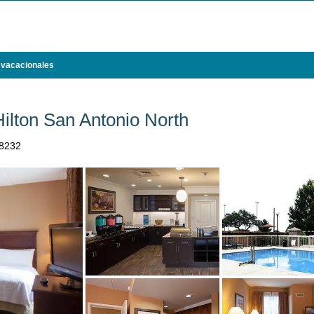
 vacacionales
lton San Antonio North
78232