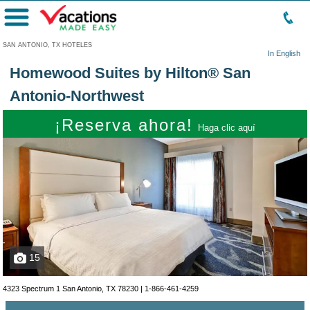
Menú
SAN ANTONIO, TX HOTELES
In English
Homewood Suites by Hilton® San
Antonio-Northwest
¡Reserva ahora!
Haga clic aquí
15
4323 Spectrum 1 San Antonio, TX 78230 |
1-866-461-4259