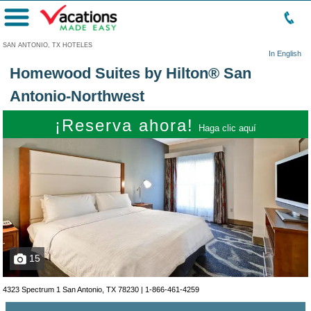
Menú
SAN ANTONIO, TX HOTELES
In English
Homewood Suites by Hilton® San
Antonio-Northwest
¡Reserva ahora!
Haga clic aquí
15
4323 Spectrum 1 San Antonio, TX 78230 |
1-866-461-4259