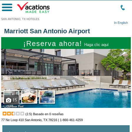
Menú
SAN ANTONIO, TX HOTELES
In English
Marriott San Antonio Airport
¡Reserva ahora!
Haga clic aquí
15
(
2.5
) Basado en
0
reseñas
77 Ne Loop 410 San Antonio, TX 78216 |
1-866-461-4259