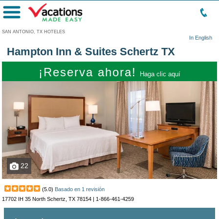
Menú
SAN ANTONIO, TX HOTELES
In English
Hampton Inn & Suites Schertz TX
¡Reserva ahora!
Haga clic aquí
22
(
5.0
)
Basado en
1
revisión
17702 IH 35 North Schertz, TX 78154 |
1-866-461-4259