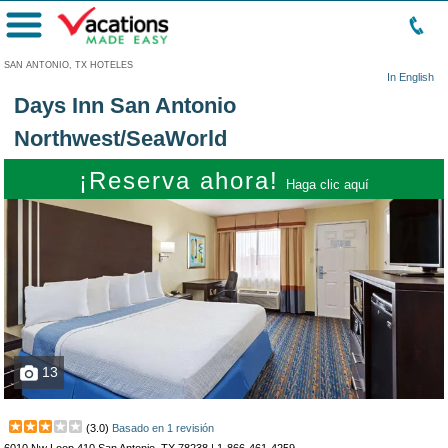
Menú
SAN ANTONIO, TX HOTELES
In English
Days Inn San Antonio
Northwest/SeaWorld
¡Reserva ahora!
Haga clic aquí
13
(
3.0
)
Basado en
1
revisión