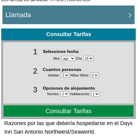
6010 Nw Loop 410 San Antonio, TX 78238 |
1-866-461-4259
Llamada
Consultar Tarifas
1
Seleccione fecha
Mes:
Día:
2
Cuantos personas
Adultas:
Niñas Niños:
3
Opciones de alojamiento
Noches:
Habitaciones:
Consultar Tarifas
Razones por las que debería hospedarse en el Days
Inn San Antonio Northwest/Seaworld.