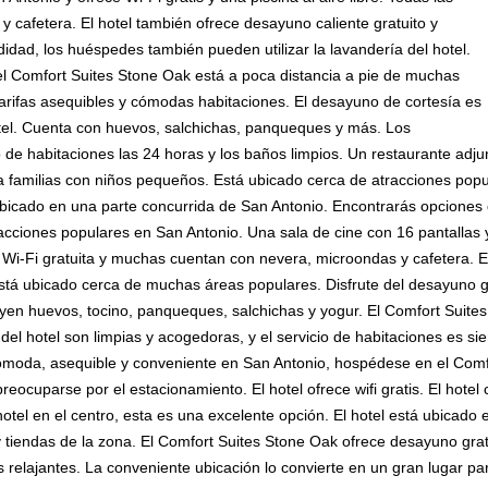
y cafetera. El hotel también ofrece desayuno caliente gratuito y
dad, los huéspedes también pueden utilizar la lavandería del hotel.
, el Comfort Suites Stone Oak está a poca distancia a pie de muchas
 tarifas asequibles y cómodas habitaciones. El desayuno de cortesía es
otel. Cuenta con huevos, salchichas, panqueques y más. Los
 de habitaciones las 24 horas y los baños limpios. Un restaurante adju
 familias con niños pequeños. Está ubicado cerca de atracciones popu
bicado en una parte concurrida de San Antonio. Encontrarás opciones d
ciones populares en San Antonio. Una sala de cine con 16 pantallas y 
 Wi-Fi gratuita y muchas cuentan con nevera, microondas y cafetera. 
está ubicado cerca de muchas áreas populares. Disfrute del desayuno g
yen huevos, tocino, panqueques, salchichas y yogur. El Comfort Suite
del hotel son limpias y acogedoras, y el servicio de habitaciones es si
ómoda, asequible y conveniente en San Antonio, hospédese en el Comfo
eocuparse por el estacionamiento. El hotel ofrece wifi gratis. El hotel
tel en el centro, esta es una excelente opción. El hotel está ubicado
tiendas de la zona. El Comfort Suites Stone Oak ofrece desayuno grat
 relajantes. La conveniente ubicación lo convierte en un gran lugar p