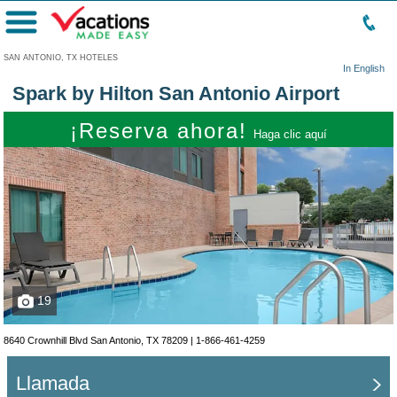
Menú
SAN ANTONIO, TX HOTELES
In English
Spark by Hilton San Antonio Airport
¡Reserva ahora!
Haga clic aquí
19
8640 Crownhill Blvd San Antonio, TX 78209 |
1-866-461-4259
Llamada