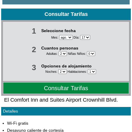
Consultar Tarifas
1
Seleccione fecha
Mes:
Día:
2
Cuantos personas
Adultas:
Niñas Niños:
3
Opciones de alojamiento
Noches:
Habitaciones:
Consultar Tarifas
El Comfort Inn and Suites Airport Crownhill Blvd.
Detalles
Wi-Fi gratis
Desayuno caliente de cortesía