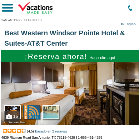
Menú
SAN ANTONIO, TX HOTELES
In English
Best Western Windsor Pointe Hotel &
Suites-AT&T Center
¡Reserva ahora!
Haga clic aquí
16
(
4.5
)
Basado en
2
reseñas
4639 Rittiman Road San Antonio, TX 78218-4629 |
1-866-461-4259