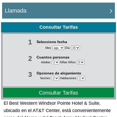
Llamada
Consultar Tarifas
1
Seleccione fecha
Mes:
Día:
2
Cuantos personas
Adultas:
Niñas Niños:
3
Opciones de alojamiento
Noches:
Habitaciones:
Consultar Tarifas
El Best Western Windsor Pointe Hotel & Suite,
ubicado en el AT&T Center, está convenientemente