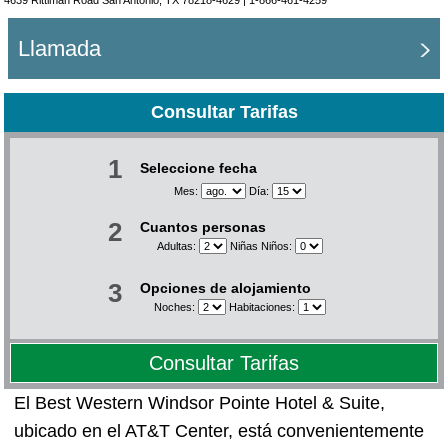
4639 Rittiman Road San Antonio, TX 78218-4629 |
1-866-461-4259
Llamada
Consultar Tarifas
1
Seleccione fecha
Mes:
Día:
2
Cuantos personas
Adultas:
Niñas Niños:
3
Opciones de alojamiento
Noches:
Habitaciones:
Consultar Tarifas
El Best Western Windsor Pointe Hotel & Suite,
ubicado en el AT&T Center, está convenientemente