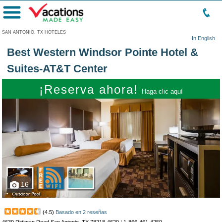
Menú
SAN ANTONIO, TX HOTELES
In English
Best Western Windsor Pointe Hotel &
Suites-AT&T Center
¡Reserva ahora!
Haga clic aquí
16
(
4.5
)
Basado en
2
reseñas