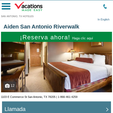
Menú
SAN ANTONIO, TX HOTELES
In English
Aiden San Antonio Riverwalk
¡Reserva ahora!
Haga clic aquí
12
1103 E Commerce St San Antonio, TX 78205 |
1-866-461-4259
Llamada