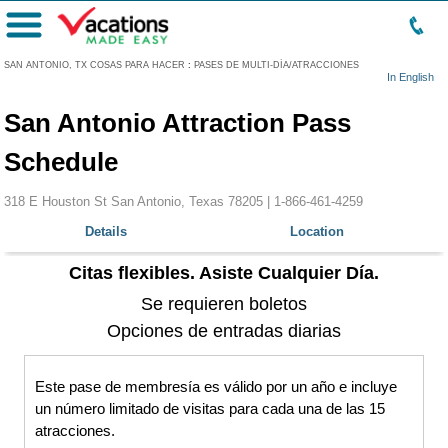
Menú
SAN ANTONIO, TX COSAS PARA HACER
:
PASES DE MULTI-DÍA/ATRACCIONES
In English
San Antonio Attraction Pass
Schedule
318 E Houston St San Antonio, Texas 78205 |
1-866-461-4259
Details
Location
Citas flexibles. Asiste Cualquier Día.
Se requieren boletos
Opciones de entradas diarias
Este pase de membresía es válido por un año e incluye
un número limitado de visitas para cada una de las 15
atracciones.