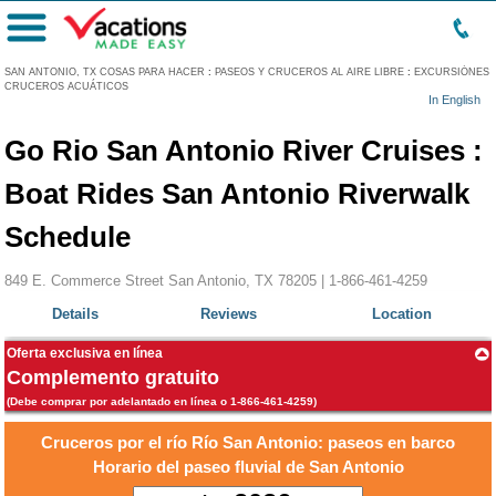
Menú
SAN ANTONIO, TX COSAS PARA HACER
:
PASEOS Y CRUCEROS AL AIRE LIBRE
:
EXCURSIÓNES
CRUCEROS ACUÁTICOS
In English
Go Rio San Antonio River Cruises :
Boat Rides San Antonio Riverwalk
Schedule
849 E. Commerce Street San Antonio, TX 78205 |
1-866-461-4259
Details
Reviews
Location
Oferta exclusiva en línea
Complemento gratuito
(Debe comprar por adelantado en línea o 1-866-461-4259)
Cruceros por el río Río San Antonio: paseos en barco
Horario del paseo fluvial de San Antonio