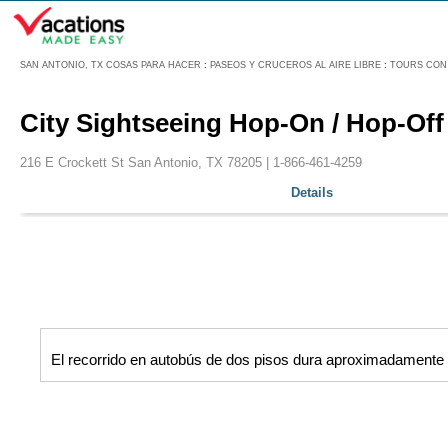
Menú
SAN ANTONIO, TX COSAS PARA HACER
:
PASEOS Y CRUCEROS AL AIRE LIBRE
:
TOURS CON 
City Sightseeing Hop-On / Hop-Of
216 E Crockett St San Antonio, TX 78205 |
1-866-461-4259
Details
El recorrido en autobús de dos pisos dura aproximadamente 