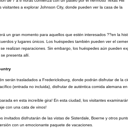
sión de 7 a 8 horas comienza con un paseo por el hermoso Texas Hill
os visitantes a explorar Johnson City, donde pueden ver la casa de la
erá un gran momento para aquellos que estén interesados ??en la hist
cuerdos y lugares únicos. Los huéspedes también pueden ver el cemente
 se realizan reparaciones. Sin embargo, los huéspedes aún pueden explor
se presenta allí.
ountry
ién serán trasladados a Fredericksburg, donde podrán disfrutar de la ci
cífico (entrada no incluida), disfrutar de auténtica comida alemana en 
rada en esta increíble gira! En esta ciudad, los visitantes examinarán
aje con una cata de vinos!
s invitados disfrutarán de las vistas de Sisterdale, Boerne y otros pun
iversión con un emocionante paquete de vacaciones.