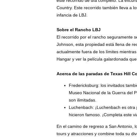
este recorrido de día completo. La excur
Country. Este recorrido también lleva a l
infancia de LBJ.
Sobre el Rancho LBJ
El recorrido por el rancho seguramente s
Johnson, esta propiedad está llena de re
actualmente fuera de los límites mientras
Hangar y ver la película galardonada que 
Acerca de las paradas de Texas Hill C
Fredericksburg: los invitados tamb
Museo Nacional de la Guerra del Pa
son ilimitadas.
Luchenbach: ¡Luchenbach es otra pa
hicieron famoso. ¡Completa este vi
En el camino de regreso a San Antonio, lo
tours y atracciones y combine toda su d