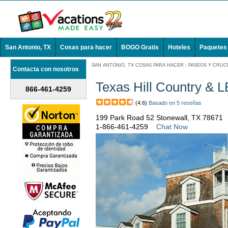
San Antonio, TX
Cosas para hacer
BOGO Gratis
Hoteles
Paquetes
SAN ANTONIO, TX COSAS PARA HACER
:
PASEOS Y CRUCE
Contacta con nosotros
Texas Hill Country & 
866-461-4259
(4.6)
Basado en 5 reseñas
199 Park Road 52 Stonewall, TX 78671
1-866-461-4259
Chat Now