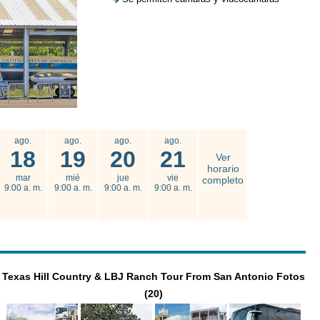
ago.
ago.
ago.
ago.
18
19
20
21
Ver
horario
mar
mié
jue
vie
completo
9:00 a. m.
9:00 a. m.
9:00 a. m.
9:00 a. m.
Texas Hill Country & LBJ Ranch Tour From San Antonio Fotos
(20)