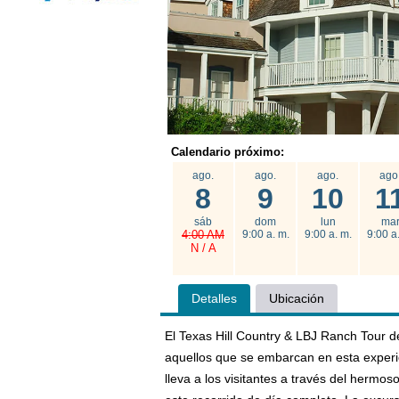
Calendario próximo:
ago.
ago.
ago.
ago
8
9
10
1
sáb
dom
lun
ma
4:00 AM
9:00 a. m.
9:00 a. m.
9:00 a
N / A
Detalles
Ubicación
El Texas Hill Country & LBJ Ranch Tour 
aquellos que se embarcan en esta experie
lleva a los visitantes a través del hermo