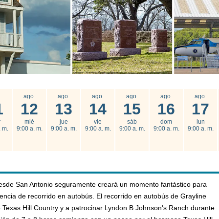
.
ago.
ago.
ago.
ago.
ago.
ago.
1
12
13
14
15
16
17
r
mié
jue
vie
sáb
dom
lun
. m.
9:00 a. m.
9:00 a. m.
9:00 a. m.
9:00 a. m.
9:00 a. m.
9:00 a. m.
desde San Antonio seguramente creará un momento fantástico para
ncia de recorrido en autobús. El recorrido en autobús de Grayline
so Texas Hill Country y a patrocinar Lyndon B Johnson's Ranch durante