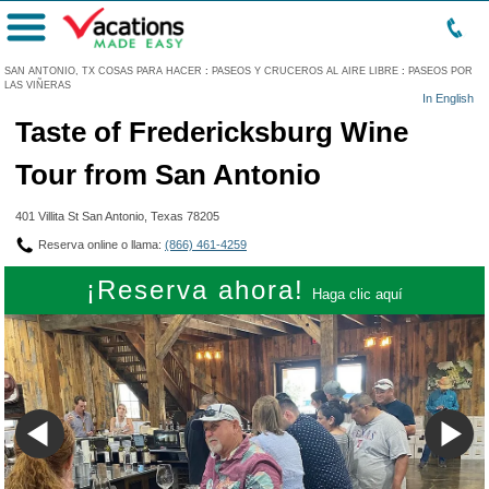
Menú
SAN ANTONIO, TX COSAS PARA HACER
:
PASEOS Y CRUCEROS AL AIRE LIBRE
:
PASEOS POR
LAS VIÑERAS
In English
Taste of Fredericksburg Wine
Tour from San Antonio
401 Villita St San Antonio, Texas 78205
Reserva online o llama:
(866) 461-4259
¡Reserva ahora!
Haga clic aquí